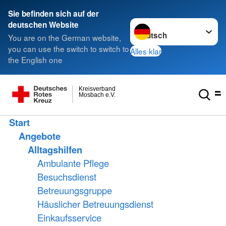
Sie befinden sich auf der
Sprache wechseln zu
deutschen Website
You are on the German website,
you can use the switch to switch to
Alles klar
the English one
Kreisverband
Mosbach e.V.
Start
Angebote
Alltagshilfen
Ambulante Pflege
Besuchsdienst
Betreuungsgruppe
Häuslicher Betreuungsdienst
Einkaufsservice