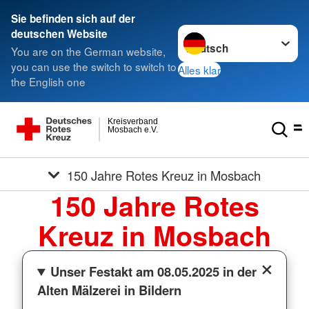
Sie befinden sich auf der
Sprache wechseln zu
deutschen Website
You are on the German website,
you can use the switch to switch to
Alles klar
the English one
Kreisverband
Mosbach e.V.
150 Jahre Rotes Kreuz in Mosbach
150 Jahre Rotes
Kreuz in Mosbach
Unser Festakt am 08.05.2025 in der
Alten Mälzerei in Bildern