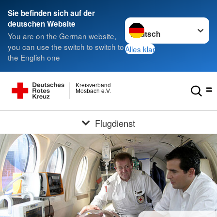
Sie befinden sich auf der
Sprache wechseln zu
deutschen Website
You are on the German website,
you can use the switch to switch to
Alles klar
the English one
Kreisverband
Mosbach e.V.
Flugdienst