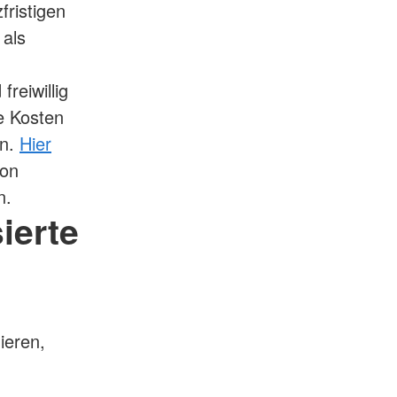
fristigen
 als
reiwillig
e Kosten
en.
Hier
ion
n.
ierte
ieren,