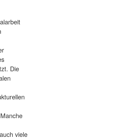
larbeit
n
er
es
zt. Die
alen
kturellen
. Manche
auch viele