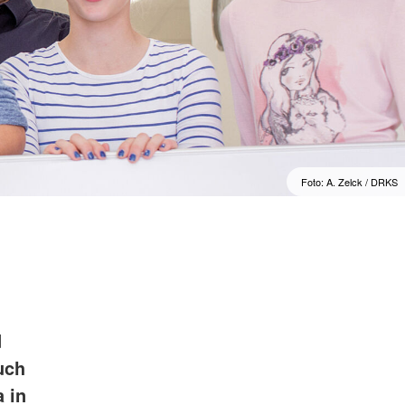
Foto: A. Zelck / DRKS
d
uch
 in