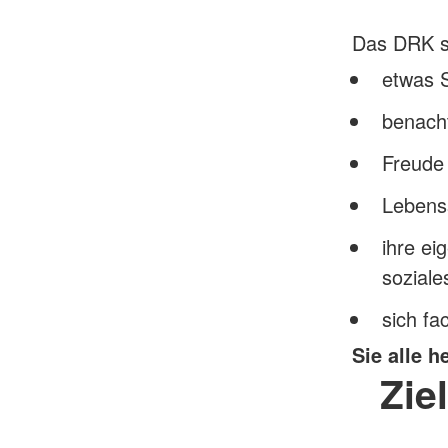
Das DRK su
etwas S
benacht
Freude
Lebens
ihre ei
sozial
sich fa
Sie alle 
Zie