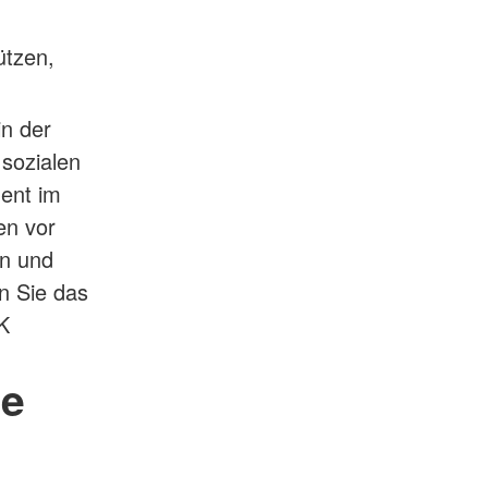
ützen,
in der
sozialen
ent im
en vor
en und
 Sie das
K
te