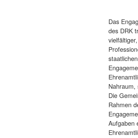
Das Engage
des DRK tr
vielfältige
Profession
staatliche
Engagement
Ehrenamtli
Nahraum, s
Die Gemein
Rahmen de
Engagemen
Aufgaben e
Ehrenamtli