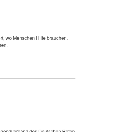
ort, wo Menschen Hilfe brauchen.
hen.
z
 Jugendverband des Deutschen Roten