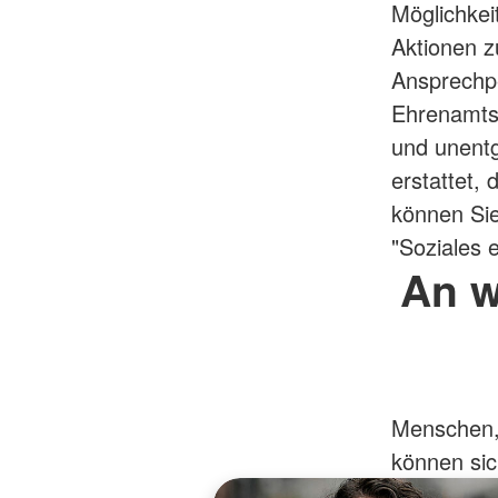
Möglichkeit
Aktionen z
Ansprechpe
Ehrenamtsk
und unentg
erstattet
können Sie
"Soziales
An w
Menschen, 
können sic