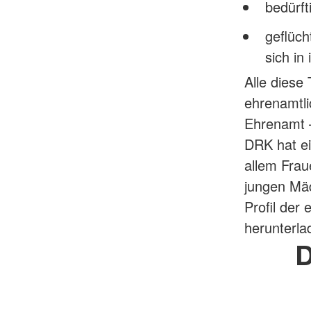
bedürf
geflüch
sich in
Alle diese
ehrenamtli
Ehrenamt 
DRK hat ei
allem Frau
jungen Mä
Profil der
herunterla
D