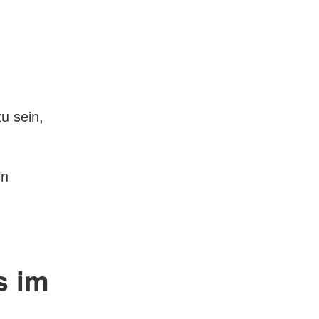
u sein,
in
s im