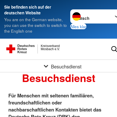
Sie befinden sich auf der
Sprache wechseln zu
deutschen Website
You are on the German website,
you can use the switch to switch to
Alles klar
the English one
Kreisverband
Mosbach e.V.
Besuchsdienst
Besuchsdienst
Für Menschen mit seltenen familiären,
freundschaftlichen oder
nachbarschaftlichen Kontakten bietet das
Deutsche Rote Kreuz (DRK) den