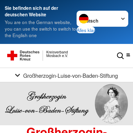
Sie befinden sich auf der
Sprache wechseln zu
deutschen Website
You are on the German website,
you can use the switch to switch to
Alles klar
the English one
Kreisverband
Mosbach e.V.
Großherzogin-Luise-von-Baden-Stiftung
Großherzogin-