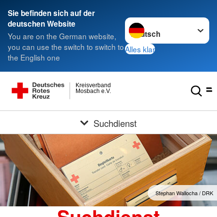
Sie befinden sich auf der
Sprache wechseln zu
deutschen Website
You are on the German website,
you can use the switch to switch to
Alles klar
the English one
Kreisverband
Mosbach e.V.
Suchdienst
Stephan Wallocha / DRK
Suchdienst