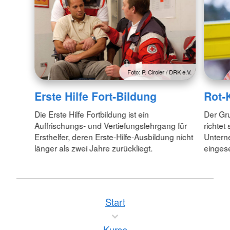
Foto: P. Ciroler / DRK e.V.
Erste Hilfe Fort-Bildung
Rot-K
Die Erste Hilfe Fortbildung ist ein
Der Gru
Auffrischungs- und Vertiefungslehrgang für
richtet
Ersthelfer, deren Erste-Hilfe-Ausbildung nicht
Unterne
länger als zwei Jahre zurückliegt.
eingese
Start
Kurse