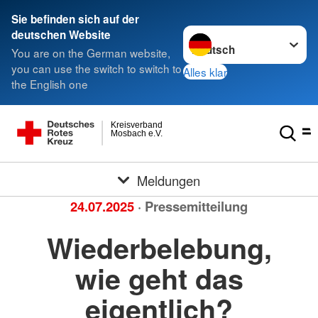
Sie befinden sich auf der
Sprache wechseln zu
deutschen Website
You are on the German website,
you can use the switch to switch to
Alles klar
the English one
Kreisverband
Mosbach e.V.
Meldungen
24.07.2025
· Pressemitteilung
Wiederbelebung,
wie geht das
eigentlich?