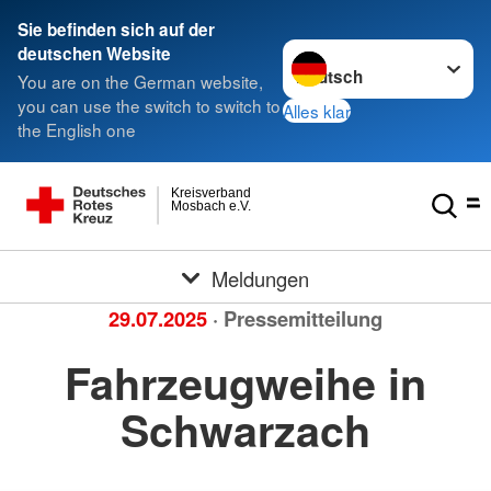
Sie befinden sich auf der
Sprache wechseln zu
deutschen Website
You are on the German website,
you can use the switch to switch to
Alles klar
the English one
Kreisverband
Mosbach e.V.
Meldungen
29.07.2025
· Pressemitteilung
Fahrzeugweihe in
Schwarzach