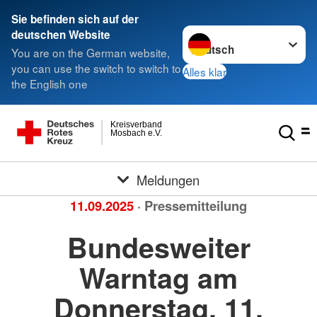
Sie befinden sich auf der
Sprache wechseln zu
deutschen Website
You are on the German website,
you can use the switch to switch to
Alles klar
the English one
Kreisverband
Mosbach e.V.
Meldungen
11.09.2025
· Pressemitteilung
Bundesweiter
Warntag am
Donnerstag, 11.