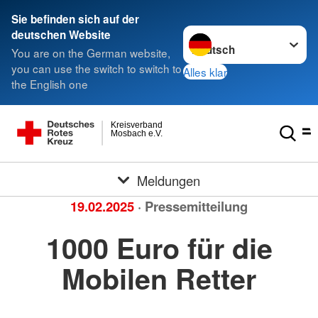
Sie befinden sich auf der
Sprache wechseln zu
deutschen Website
You are on the German website,
you can use the switch to switch to
Alles klar
the English one
Kreisverband
Mosbach e.V.
Meldungen
19.02.2025
· Pressemitteilung
1000 Euro für die
Mobilen Retter