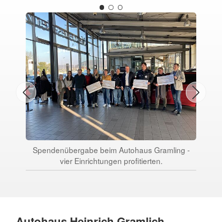
Spendenübergabe beim Autohaus Gramling -
Gui
vier Einrichtungen profitierten.
Autohaus Heinrich Gramlich