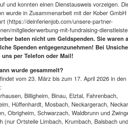
f und konnten einen Dienstausweis vorzeigen. Di
on wurde in Zusammenarbeit mit der Kober GmbH 
rt (https://deinferienjob.com/unsere-partner-
onen/mitgliederwerbung-mit-fundraising-dienstleiste
rber baten nicht um Geldspenden. Sie waren a
olche Spenden entgegenzunehmen! Bei Unsiche
 uns per Telefon oder Mail!
ann wurde gesammelt?
 findet vom 23. März bis zum 17. April 2026 in den
:
hausen, Billigheim, Binau, Elztal, Fahrenbach,
im, Hüffenhardt, Mosbach, Neckargerach, Necka
en, Obrigheim, Schwarzach, Waldbrunn und Zwin
 (nur Ortsteile Limbach, Krumbach, Balsbach un