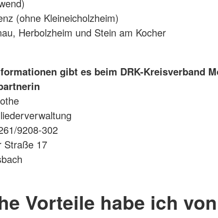
wend)
enz (ohne Kleineicholzheim)
u, Herbolzheim und Stein am Kocher
nformationen gibt es beim DRK-Kreisverband 
artnerin
othe
liederverwaltung
6261/9208-302
r Straße 17
sbach
e Vorteile habe ich von