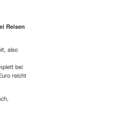
ei Reisen
t, also
plett bei
Euro reicht
ach,