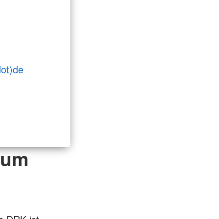
ot)de
 um