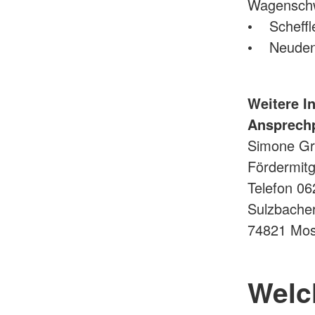
Wagensch
• Scheffl
• Neudena
Weitere I
Ansprechp
Simone Gr
Fördermitg
Telefon 0
Sulzbache
74821 Mo
Welch