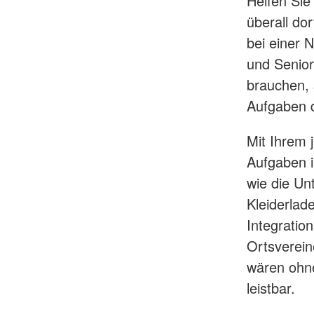
Helfen Sie
überall do
bei einer 
und Senio
brauchen, 
Aufgaben 
Mit Ihrem j
Aufgaben 
wie die Un
Kleiderlade
Integration
Ortsverein
wären ohne
leistbar.