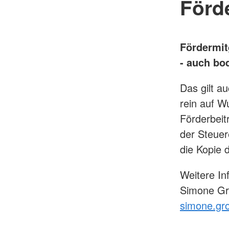
Förd
Fördermit
- auch bo
Das gilt a
rein auf W
Förderbeit
der Steuer
die Kopie 
Weitere In
Simone Gro
simone.gr