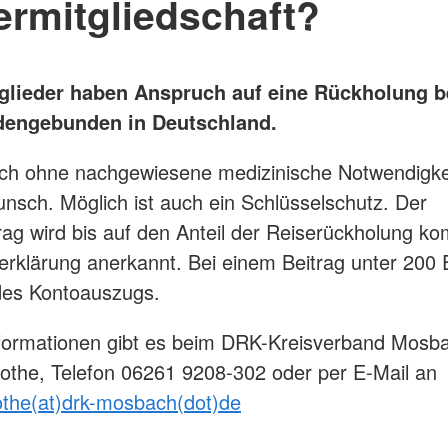
ermitgliedschaft?
glieder haben Anspruch auf eine Rückholung b
dengebunden in Deutschland.
uch ohne nachgewiesene medizinische Notwendigkei
unsch. Möglich ist auch ein Schlüsselschutz. Der
rag wird bis auf den Anteil der Reiserückholung kom
erklärung anerkannt. Bei einem Beitrag unter 200 
des Kontoauszugs.
formationen gibt es beim DRK-Kreisverband Mosb
the, Telefon 06261 9208-302 oder per E-Mail an
othe(at)drk-mosbach(dot)de