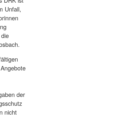
s DRK ist
m Unfall,
orinnen
ung
 die
osbach.
fältigen
 Angebote
fgaben der
gsschutz
n nicht