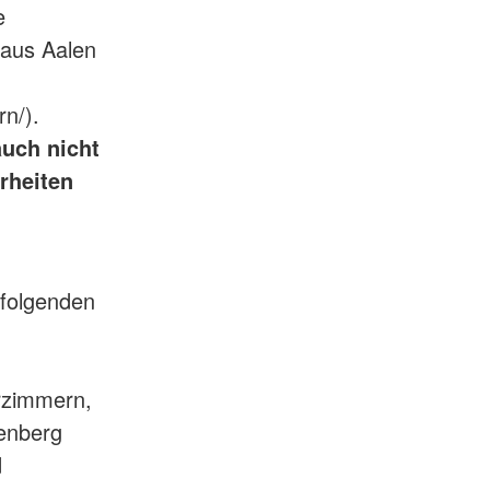
e
aus Aalen
rn/).
uch nicht
rheiten
 folgenden
rzimmern,
genberg
d