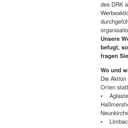
des DRK au
Werbeakti
durchgefüh
organisati
Unsere We
befugt, s
fragen Sie
Wo und w
Die Aktion
Orten statt
• Aglaster
Haßmershe
Neunkirch
• Limbach