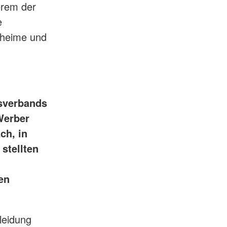
erem der
e
eheime und
isverbands
Werber
ch, in
stellten
en
leidung