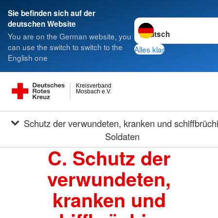
Sie befinden sich auf der
Sprache wechseln zu
deutschen Website
You are on the German website, you
can use the switch to switch to the
Alles klar
English one
Kreisverband
Mosbach e.V.
Schutz der verwundeten, kranken und schiffbrüchigen
Soldaten
C. Schutz der
verwundeten,
kranken und