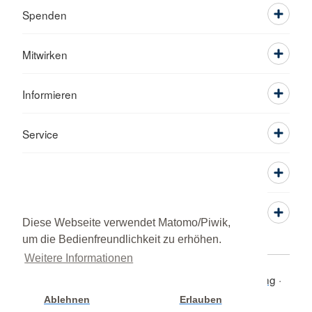
Spenden
Mitwirken
Informieren
Service
Diese Webseite verwendet Matomo/Piwik,
um die Bedienfreundlichkeit zu erhöhen.
Weitere Informationen
Kontakt
Sitemap
Datenschutz
AGB-Kursbuchung
Impressum
© 2026 Kreisverband Mosbach e.V.
Ablehnen
Erlauben
Cookie Einstellung