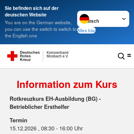
Sie befinden sich auf der
Sprache wechseln zu
deutschen Website
You are on the German website,
you can use the switch to switch to
Alles klar
the English one
Kreisverband
Mosbach e.V.
Information zum Kurs
Rotkreuzkurs EH-Ausbildung (BG) -
Betrieblicher Ersthelfer
Termin
15.12.2026 , 08:30 - 16:00 Uhr