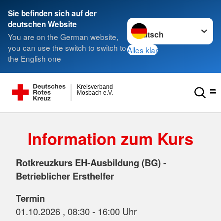
Sie befinden sich auf der
Sprache wechseln zu
deutschen Website
You are on the German website,
you can use the switch to switch to
Alles klar
the English one
Kreisverband
Mosbach e.V.
Information zum Kurs
Rotkreuzkurs EH-Ausbildung (BG) -
Betrieblicher Ersthelfer
Termin
01.10.2026 , 08:30 - 16:00 Uhr