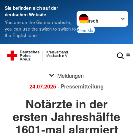
Sie befinden sich auf der
Sprache wechseln zu
deutschen Website
You are on the German website,
you can use the switch to switch to
Alles klar
the English one
Kreisverband
Mosbach e.V.
Meldungen
24.07.2025
· Pressemitteilung
Notärzte in der
ersten Jahreshälfte
1601-mal alarmiert